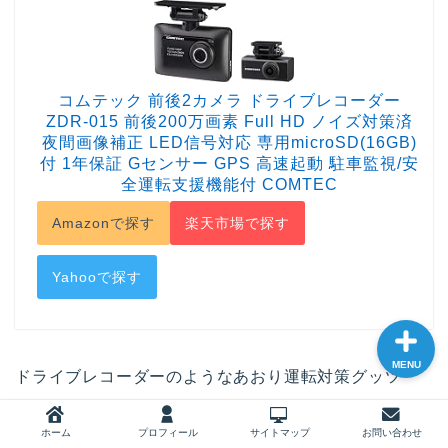
ホーム
コムテック 前後2カメラ ドライブレコーダー
ZDR-015 前後200万画素 Full HD ノイズ対策済
プロフィール
夜間画像補正 LED信号対応 専用microSD(16GB)
付 1年保証 Gセンサー GPS 高速起動 駐車監視/安
全運転支援機能付 COMTEC
サイトマップ
Amazonで探す
楽天市場で探す
お問い合わせ
Yahooで探す
MENU
ドライブレコーダーのようなあおり運転対策グッツ
は、何かあったときの証明に使う保険の役割をしま
ホーム
プロフィール
サイトマップ
お問い合わせ
す。