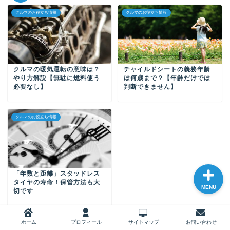
クルマのお役立ち情報
クルマのお役立ち情報
ホーム
クルマの暖気運転の意味は？
チャイルドシートの義務年齢
プロフィール
やり方解説【無駄に燃料使う
は何歳まで？【年齢だけでは
必要なし】
判断できません】
サイトマップ
クルマのお役立ち情報
お問い合わせ
「年数と距離」スタッドレス
タイヤの寿命！保管方法も大
MENU
切です
ホーム
プロフィール
サイトマップ
お問い合わせ