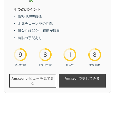
４つのポイント
価格:8,000前後
金属チェーン並の性能
耐久性は100km程度が限界
着脱の手間あり
9
8
1
8
氷上性能
ドライ性能
耐久性
乗り心地
Amazonレビューを見てみ
Amazonで探してみる
る