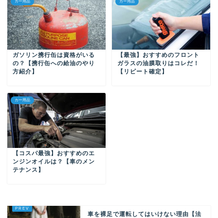
カー用品
カー用品
ガソリン携行缶は資格がいる
【最強】おすすめのフロント
の？【携行缶への給油のやり
ガラスの油膜取りはコレだ！
方紹介】
【リピート確定】
カー用品
【コスパ最強】おすすめのエ
ンジンオイルは？【車のメン
テナンス】
車を裸足で運転してはいけない理由【法