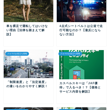
車を裸足で運転してはいけな
4点式シートベルトは公道で走
い理由【法律を踏まえて解
行可能なのか？【違反になら
説】
ない方法】
クルマのお役立ち情報
クルマのお役立ち情報
「制限速度」と「法定速度」
カスペルスキーは「JAF優
の違いをわかりやすく解説！
待」で入るべき！？【価格と
サービス内容を解説】